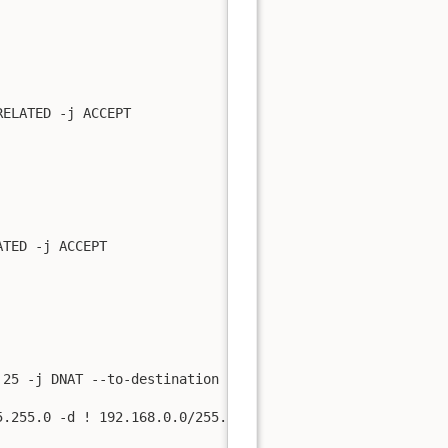
ELATED -j ACCEPT

TED -j ACCEPT

25 -j DNAT --to-destination 192.168.0.25:25

.255.0 -d ! 192.168.0.0/255.255.255.0 -j SNAT --to-sourc