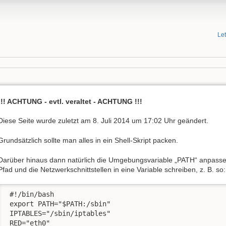
Le
!!! ACHTUNG - evtl. veraltet - ACHTUNG !!!
Diese Seite wurde zuletzt am 8. Juli 2014 um 17:02 Uhr geändert.
Grundsätzlich sollte man alles in ein Shell-Skript packen.
Darüber hinaus dann natürlich die Umgebungsvariable „PATH“ anpasse
Pfad und die Netzwerkschnittstellen in eine Variable schreiben, z. B. so:
 #!/bin/bash

 export PATH="$PATH:/sbin"

 IPTABLES="/sbin/iptables"

 RED="eth0"
