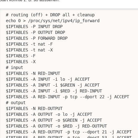
 # routing (off) + DROP all + cleanup

 echo 0 > /proc/sys/net/ipv4/ip_forward

 $IPTABLES -P INPUT DROP

 $IPTABLES -P OUTPUT DROP

 $IPTABLES -P FORWARD DROP

 $IPTABLES -t nat -F

 $IPTABLES -t nat -X

 $IPTABLES -F

 $IPTABLES -X

 # input

 $IPTABLES -N RED-INPUT

 $IPTABLES -A INPUT -i lo -j ACCEPT

 $IPTABLES -A INPUT -i $GREEN -j ACCEPT

 $IPTABLES -A INPUT -i $RED -j RED-INPUT

 $IPTABLES -A RED-INPUT -p tcp --dport 22 -j ACCEPT

 # output

 $IPTABLES -N RED-OUTPUT

 $IPTABLES -A OUTPUT -o lo -j ACCEPT

 $IPTABLES -A OUTPUT -o $GREEN -j ACCEPT

 $IPTABLES -A OUTPUT -o $RED -j RED-OUTPUT

 $IPTABLES -A RED-OUTPUT -p tcp --dport 21 -j ACCEPT

 $IPTABLES -A RED-OUTPUT -p tcp --dport 53 -j ACCEPT
