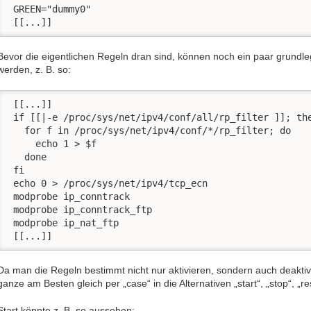
 GREEN="dummy0"

 [[...]]
Bevor die eigentlichen Regeln dran sind, können noch ein paar grundl
werden, z. B. so:
 [[...]]

 if [[|-e /proc/sys/net/ipv4/conf/all/rp_filter ]]; the
   for f in /proc/sys/net/ipv4/conf/*/rp_filter; do

     echo 1 > $f

   done

 fi

 echo 0 > /proc/sys/net/ipv4/tcp_ecn

 modprobe ip_conntrack

 modprobe ip_conntrack_ftp

 modprobe ip_nat_ftp

 [[...]]
Da man die Regeln bestimmt nicht nur aktivieren, sondern auch deakti
ganze am Besten gleich per „case“ in die Alternativen „start“, „stop“, „re
Start könnte z. B. so aussehen: