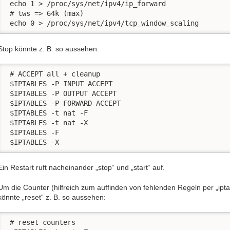
 echo 1 > /proc/sys/net/ipv4/ip_forward

 # tws => 64k (max)

 echo 0 > /proc/sys/net/ipv4/tcp_window_scaling
Stop könnte z. B. so aussehen:
 # ACCEPT all + cleanup

 $IPTABLES -P INPUT ACCEPT

 $IPTABLES -P OUTPUT ACCEPT

 $IPTABLES -P FORWARD ACCEPT

 $IPTABLES -t nat -F

 $IPTABLES -t nat -X

 $IPTABLES -F

 $IPTABLES -X
Ein Restart ruft nacheinander „stop“ und „start“ auf.
Um die Counter (hilfreich zum auffinden von fehlenden Regeln per „iptab
könnte „reset“ z. B. so aussehen:
 # reset counters
